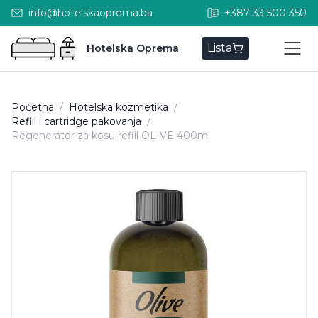
info@hotelskaoprema.ba
+387 33 500 350
Lista
Hotelska Oprema
Početna
/
Hotelska kozmetika
/
Refill i cartridge pakovanja
/
Regenerator za kosu refill OLIVE 400ml