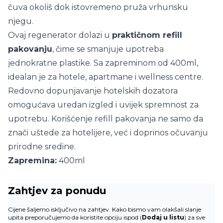
čuva okoliš dok istovremeno pruža vrhunsku
njegu.
Ovaj regenerator dolazi u
praktičnom refill
pakovanju
, čime se smanjuje upotreba
jednokratne plastike. Sa zapreminom od 400ml,
idealan je za hotele, apartmane i wellness centre.
Redovno dopunjavanje hotelskih dozatora
omogućava uredan izgled i uvijek spremnost za
upotrebu. Korišćenje refill pakovanja ne samo da
znači uštede za hotelijere, već i doprinos očuvanju
prirodne sredine.
Zapremina:
400ml
Zahtjev za ponudu
Cijene šaljemo isključivo na zahtjev. Kako bismo vam olakšali slanje
upita preporučujemo da koristite opciju ispod (
Dodaj u listu
) za sve