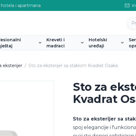
 hotela i apartmana
i
fesionalni
Kreveti i
Hotelski
Se
ještaj
madraci
uređaji
op
a eksterijer
/
Sto za eksterijer sa staklom Kvadrat Osaka
Sto za ekst
Kvadrat O
Sto za eksterijer sa st
spoj elegancije i funkciona
ovaj sto donosi sofisticir