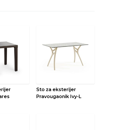
rijer
Sto za eksterijer
ares
Pravougaonik Ivy-L