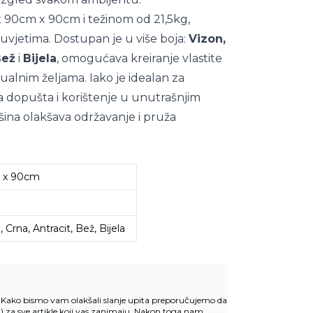
 90cm x 90cm i težinom od 21,5kg,
m uvjetima. Dostupan je u više boja:
Vizon,
Bež
i
Bijela
, omogućava kreiranje vlastite
alnim željama. Iako je idealan za
ka dopušta i korištenje u unutrašnjim
šina olakšava održavanje i pruža
 x 90cm
Wenge
Crna, Antracit, Bež, Bijela
v. Kako bismo vam olakšali slanje upita preporučujemo da
u
) za sve artikle koji vas zanimaju. Nakon toga nam