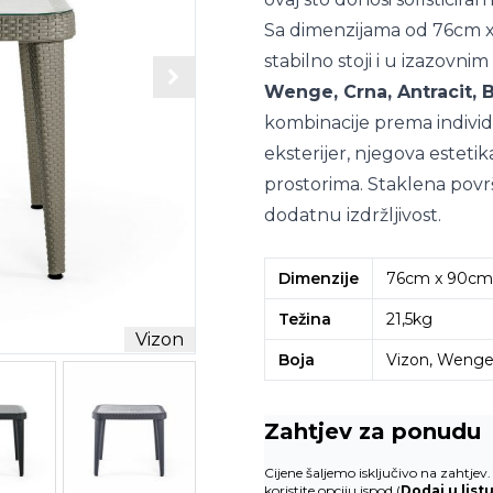
Sa dimenzijama od 76cm x
stabilno stoji i u izazovni
Wenge, Crna, Antracit, 
kombinacije prema individu
eksterijer, njegova esteti
prostorima. Staklena povr
dodatnu izdržljivost.
Dimenzije
76cm x 90cm
Težina
21,5kg
Vizon
Boja
Vizon, Wenge, 
Zahtjev za ponudu
Cijene šaljemo isključivo na zahtje
koristite opciju ispod (
Dodaj u list