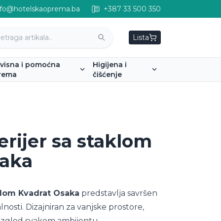
nfo@hotelskaoprema.ba
+387 33 500 350
Lista
rvisna i pomoćna
Higijena i
rema
čišćenje
erijer sa staklom
saka
aklom Kvadrat Osaka
predstavlja savršen
lnosti. Dizajniran za vanjske prostore,
an izgled svakom ambijentu.