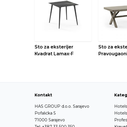
Sto za eksterijer
Sto za ekste
Kvadrat Lamax-F
Pravougaon
Kontakt
Kateg
HAS GROUP d.o.o. Sarajevo
Hotels
Pofalićka 5
Hotel
71000 Sarajevo
Profes
Tel:
+387 33 500 350
Krevet