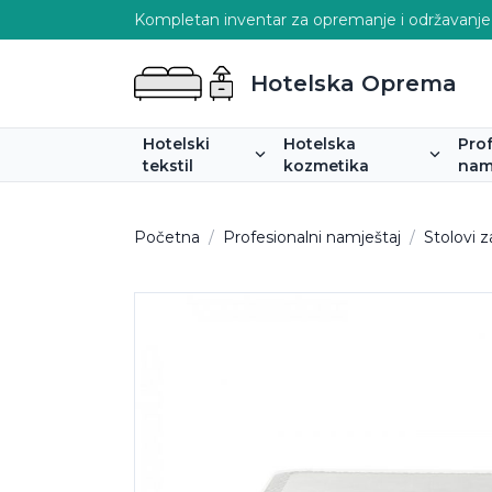
Kompletan inventar za opremanje i održavanje
Hotelska Oprema
Hotelski
Hotelska
Pro
tekstil
kozmetika
nam
Početna
/
Profesionalni namještaj
/
Stolovi z