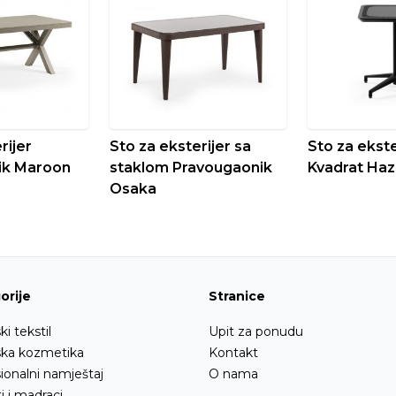
rijer
Sto za eksterijer sa
Sto za ekste
ik Maroon
staklom Pravougaonik
Kvadrat Haz
Osaka
orije
Stranice
ki tekstil
Upit za ponudu
ska kozmetika
Kontakt
ionalni namještaj
O nama
i i madraci