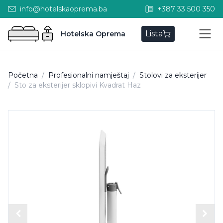
info@hotelskaoprema.ba
+387 33 500 350
Lista
Hotelska Oprema
Početna
/
Profesionalni namještaj
/
Stolovi za eksterijer
/
Sto za eksterijer sklopivi Kvadrat Haz