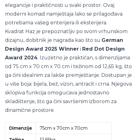
elegancije i praktičnosti u svaki prostor. Ovaj
moderni komad namještaja lako se prilagođava
potrebama vašeg enterijera ili eksterijera.
Kvadrat Haz je prepoznatljiv po svom vrhunskom
dizajnu, dobitnik je nagrada kao što su
German
Design Award 2025 Winner
i
Red Dot Design
Award 2024
. Izuzetno je praktičan, s dimenzijama
od 75 cm x 70 cm x 70 cm i težinom od 12,65 kg, što
ga čini idealnim za lakše premještanje. Dostupan je
u više boja: bijela, bež, vizon, antracit i crna. Njegova
sklopiva funkcija omogućava jednostavno
skladištenje, što ga čini savršenim izborom za
dinamične prostore.
Dimenzije
75cm x 70cm x 70cm
Težina
12,65kg