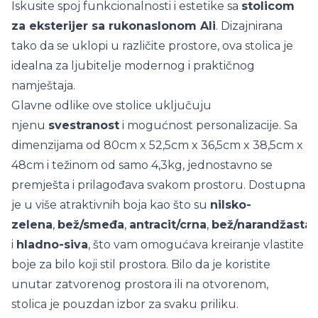
Iskusite spoj funkcionalnosti i estetike sa
stolicom
za eksterijer sa rukonaslonom Ali
. Dizajnirana
tako da se uklopi u različite prostore, ova stolica je
idealna za ljubitelje modernog i praktičnog
namještaja.
Glavne odlike ove stolice uključuju
njenu
svestranost
i mogućnost personalizacije. Sa
dimenzijama od 80cm x 52,5cm x 36,5cm x 38,5cm x
48cm i težinom od samo 4,3kg, jednostavno se
premješta i prilagođava svakom prostoru. Dostupna
je u više atraktivnih boja kao što su
nilsko-
zelena
,
bež/smeđa
,
antracit/crna
,
bež/narandžasta
,
i
hladno-siva
, što vam omogućava kreiranje vlastite
boje za bilo koji stil prostora. Bilo da je koristite
unutar zatvorenog prostora ili na otvorenom,
stolica je pouzdan izbor za svaku priliku.