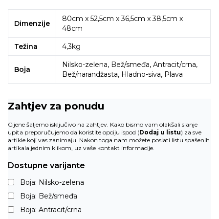
80cm x 52,5cm x 36,5cm x 38,5cm x
Dimenzije
48cm
Težina
4,3kg
Nilsko-zelena, Bež/smeđa, Antracit/crna,
Boja
Bež/narandžasta, Hladno-siva, Plava
Zahtjev za ponudu
Cijene šaljemo isključivo na zahtjev. Kako bismo vam olakšali slanje
upita preporučujemo da koristite opciju ispod (
Dodaj u listu
) za sve
artikle koji vas zanimaju. Nakon toga nam možete poslati listu spašenih
artikala jednim klikom, uz vaše kontakt informacije.
Dostupne varijante
Boja: Nilsko-zelena
Boja: Bež/smeđa
Boja: Antracit/crna