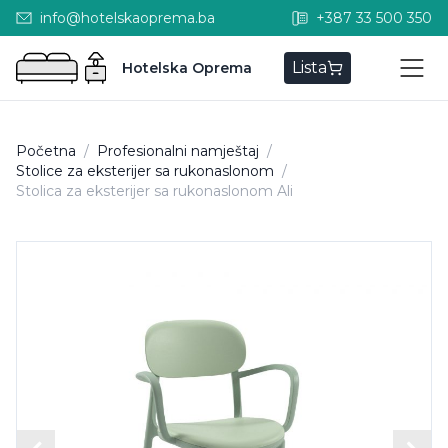
info@hotelskaoprema.ba
+387 33 500 350
Lista
Hotelska Oprema
Početna
/
Profesionalni namještaj
/
Stolice za eksterijer sa rukonaslonom
/
Stolica za eksterijer sa rukonaslonom Ali