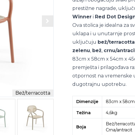
prestižne nagrade, uključ
Winner
i
Red Dot Desig
Ova stolica je idealna za sv
uklapa i u unutarnje prost
uključuju
bež/terracotta
zelenu
,
bež
,
crnu/antraci
83cm x 58cm x 54cm x 45c
premješta i prilagođava r
otpornost na vremenske u
dugotrajnu upotrebu.
Bež/terracotta
Dimenzije
83cm x 58cm
Težina
4,6kg
Bež/terracotta
Boja
Crna/antracit