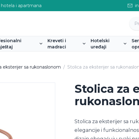
 hotela i apartmana
i
fesionalni
Kreveti i
Hotelski
Se
ještaj
madraci
uređaji
op
za eksterijer sa rukonaslonom
/
Stolica za eksterijer sa rukonas
Stolica za 
rukonaslo
Stolica za eksterijer sa 
elegancije i funkcionalnos
dizajn obogaćuju svaki pr