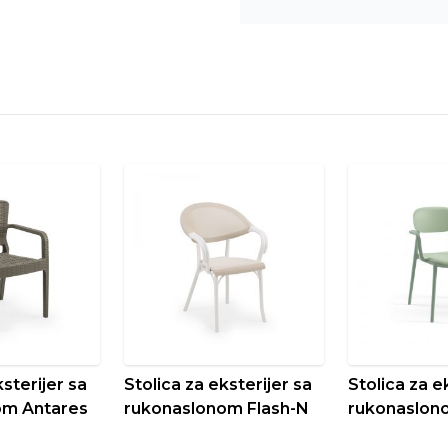
ksterijer sa
Stolica za eksterijer sa
Stolica za e
om Antares
rukonaslonom Flash-N
rukonaslono