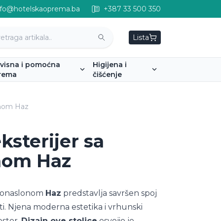
nfo@hotelskaoprema.ba
+387 33 500 350
Lista
rvisna i pomoćna
Higijena i
rema
čišćenje
lonom Haz
eksterijer sa
nom Haz
rukonaslonom
Haz
predstavlja savršen spoj
ti. Njena moderna estetika i vrhunski
ostor.
Dizajn ove stolice
osvojio je