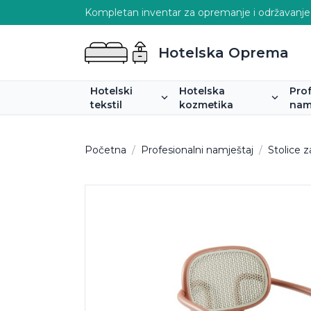
Kompletan inventar za opremanje i održavanje
Hotelska Oprema
Hotelski
Hotelska
Pro
tekstil
kozmetika
nam
Početna
/
Profesionalni namještaj
/
Stolice 