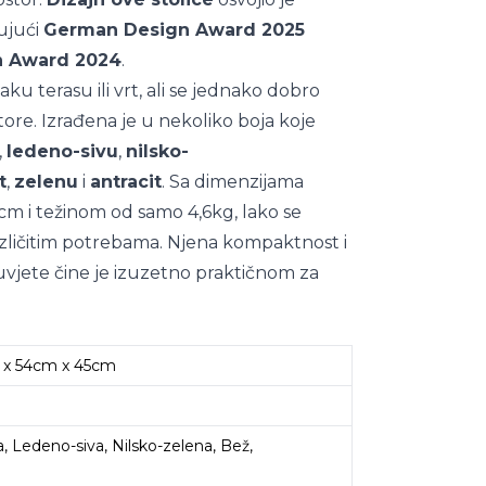
ujući
German Design Award 2025
n Award 2024
.
aku terasu ili vrt, ali se jednako dobro
ore. Izrađena je u nekoliko boja koje
,
ledeno-sivu
,
nilsko-
t
,
zelenu
i
antracit
. Sa dimenzijama
m i težinom od samo 4,6kg, lako se
azličitim potrebama. Njena kompaktnost i
vjete čine je izuzetno praktičnom za
 x 54cm x 45cm
, Ledeno-siva, Nilsko-zelena, Bež,