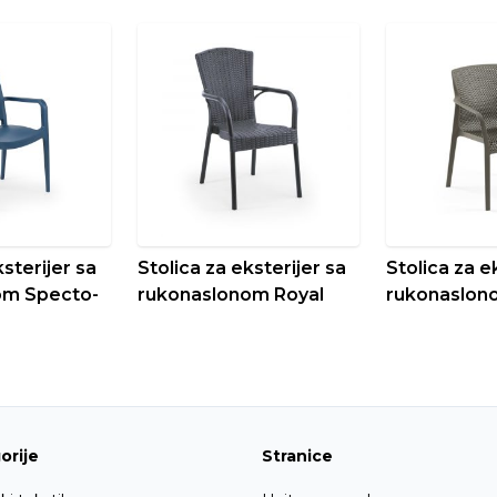
ksterijer sa
Stolica za eksterijer sa
Stolica za e
om Specto-
rukonaslonom Royal
rukonaslon
orije
Stranice