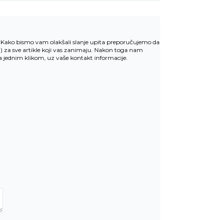
v. Kako bismo vam olakšali slanje upita preporučujemo da
u
) za sve artikle koji vas zanimaju. Nakon toga nam
la jednim klikom, uz vaše kontakt informacije.