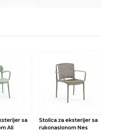
Dodaj u listu
ksterijer sa
Stolica za eksterijer sa
m Ali
rukonaslonom Nes