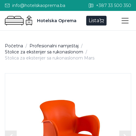
info@hotelskaoprema.ba
+387 33 500 350
Lista
Hotelska Oprema
Početna
/
Profesionalni namještaj
/
Stolice za eksterijer sa rukonaslonom
/
Stolica za eksterijer sa rukonaslonom Mars