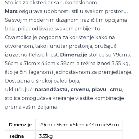
Stolica za eksterijer sa rukonaslonom
Mars
osigurava udobnost i stil u svakom prostoru.
Sa svojim modernim dizajnom i različitim opcijama
boja, prilagodljiva je svakom ambijentu.
Ova stolica je pogodna za korištenje kako na
otvorenom, tako i unutar prostorija, pružajući
izuzetnu fleksibilnost.
Dimenzije
stolice su 79cm x
56cm x 51cm x 44cm x 58cm, a težina iznosi 3,55 kg,
što je čini laganom i jednostavnom za premještanje.
Dostupna u širokoj paleti boja,
uključujući
narandžastu, crvenu, plavu
i
crnu
,
stolica omogućava kreiranje vlastite kombinacije
prema vašim željama.
Dimenzije
79cm x 56cm x 51cm x 44cm x 58cm
Težina
3,55kg