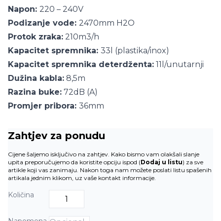
Napon:
220 – 240V
Podizanje vode:
2470mm H2O
Protok zraka:
210m3/h
Kapacitet spremnika:
33l (plastika/inox)
Kapacitet spremnika deterdženta:
11l/unutarnji
Dužina kabla:
8,5m
Razina buke:
72dB (A)
Promjer pribora:
36mm
Zahtjev za ponudu
Cijene šaljemo isključivo na zahtjev. Kako bismo vam olakšali slanje
upita preporučujemo da koristite opciju ispod (
Dodaj u listu
) za sve
artikle koji vas zanimaju. Nakon toga nam možete poslati listu spašenih
artikala jednim klikom, uz vaše kontakt informacije.
Količina