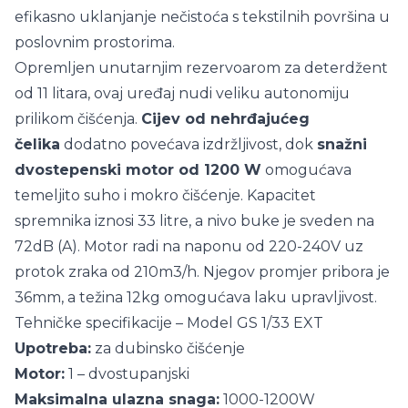
efikasno uklanjanje nečistoća s tekstilnih površina u
poslovnim prostorima.
Opremljen unutarnjim rezervoarom za deterdžent
od 11 litara, ovaj uređaj nudi veliku autonomiju
prilikom čišćenja.
Cijev od nehrđajućeg
čelika
dodatno povećava izdržljivost, dok
snažni
dvostepenski motor od 1200 W
omogućava
temeljito suho i mokro čišćenje. Kapacitet
spremnika iznosi 33 litre, a nivo buke je sveden na
72dB (A). Motor radi na naponu od 220-240V uz
protok zraka od 210m3/h. Njegov promjer pribora je
36mm, a težina 12kg omogućava laku upravljivost.
Tehničke specifikacije – Model GS 1/33 EXT
Upotreba:
za dubinsko čišćenje
Motor:
1 – dvostupanjski
Maksimalna ulazna snaga:
1000-1200W