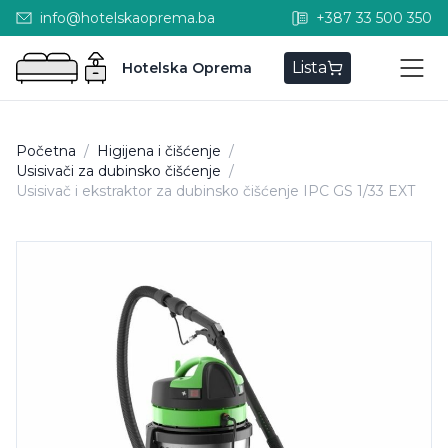
info@hotelskaoprema.ba
+387 33 500 350
Lista
Hotelska Oprema
Početna
/
Higijena i čišćenje
/
Usisivači za dubinsko čišćenje
/
Usisivač i ekstraktor za dubinsko čišćenje IPC GS 1/33 EXT