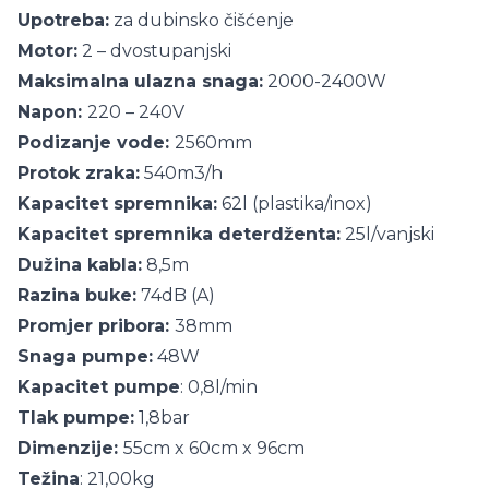
Upotreba:
za dubinsko čišćenje
Motor:
2 – dvostupanjski
Maksimalna ulazna snaga:
2000-2400W
Napon:
220 – 240V
Podizanje vode:
2560mm
Protok zraka:
540m3/h
Kapacitet spremnika:
62l (plastika/inox)
Kapacitet spremnika deterdženta:
25l/vanjski
Dužina kabla:
8,5m
Razina buke:
74dB (A)
Promjer pribora:
38mm
Snaga pumpe:
48W
Kapacitet pumpe
: 0,8l/min
Tlak pumpe:
1,8bar
Dimenzije:
55cm x 60cm x 96cm
Težina
: 21,00kg