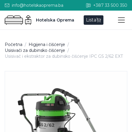
info@hotelskaoprema.ba
+387 33 500 350
Lista
Hotelska Oprema
Početna
/
Higijena i čišćenje
/
Usisivači za dubinsko čišćenje
/
Usisivač i ekstraktor za dubinsko čišćenje IPC GS 2/62 EXT