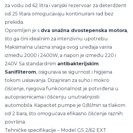
za vodu od 62 litra i vanjski rezervoar za deterdžent
od 25 litara omogućavaju kontinuirani rad bez
prekida.
Opremljen je s
dva snažna dvostepenska motora
,
što ga čini idealnim za intenzivnu upotrebu.
Maksimalna ulazna snaga ovog uređaja varira
između 2000 i 2400W, a napon je između 220 i
240V. Sa standardnim
antibakterijskim
Sanifilterom
, osigurava se sigurnost i higijena
tokom usisavanja. Dizajniran za suho i mokro
čišćenje, njegova funkcionalnost je potvrđena u
autopraonicama i čišćenju unutrašnjosti
automobila. Kapacitet pumpe je 0,8l/min sa tlakom
od 2 bara, što omogućava efikasno čišćenje raznih
površina.
Tehničke specifikacije – Model GS 2/62 EXT