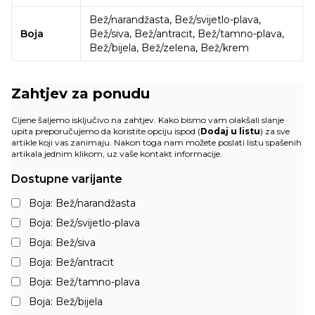
Bež/narandžasta, Bež/svijetlo-plava,
Boja
Bež/siva, Bež/antracit, Bež/tamno-plava,
Bež/bijela, Bež/zelena, Bež/krem
Zahtjev za ponudu
Cijene šaljemo isključivo na zahtjev. Kako bismo vam olakšali slanje
upita preporučujemo da koristite opciju ispod (
Dodaj u listu
) za sve
artikle koji vas zanimaju. Nakon toga nam možete poslati listu spašenih
artikala jednim klikom, uz vaše kontakt informacije.
Dostupne varijante
Boja: Bež/narandžasta
Boja: Bež/svijetlo-plava
Boja: Bež/siva
Boja: Bež/antracit
Boja: Bež/tamno-plava
Boja: Bež/bijela