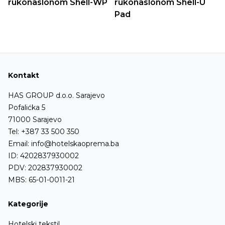
rukonaslonom Shell-WP
rukonaslonom Shell-U
Pad
Kontakt
HAS GROUP d.o.o. Sarajevo
Pofalićka 5
71000 Sarajevo
Tel:
+387 33 500 350
Email:
info@hotelskaoprema.ba
ID: 4202837930002
PDV: 202837930002
MBS: 65-01-0011-21
Kategorije
Hotelski tekstil