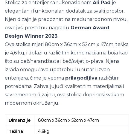
Stolica za enterijer sa rukonaslonom
Ali Pad
je
elegantan i funkcionalan dodatak za svaki prostor.
Njen dizajn je prepoznat na međunarodnom nivou,
osvojivši prestižnu nagradu
German Award
Design Winner 2023
.
Ova stolica mjeri 80cm x 36cm x 52cm x 47cm, teška
je 4,6 kg, i dolazi u različitim kombinacijama boja kao
što su bež/narandžasta i bež/svijetlo-plava. Njena
izrada omogućava upotrebu i unutar i izvan
enterijera, čime je veoma
prilagodljiva
različitim
potrebama. Zahvaljujući kvalitetnim materijalima i
savremenom dizajnu, ova stolica doprinosi svakom
modernom okruženju.
Dimenzije
80cm x 36cm x 52cm x 47cm
Težina
4,6kg