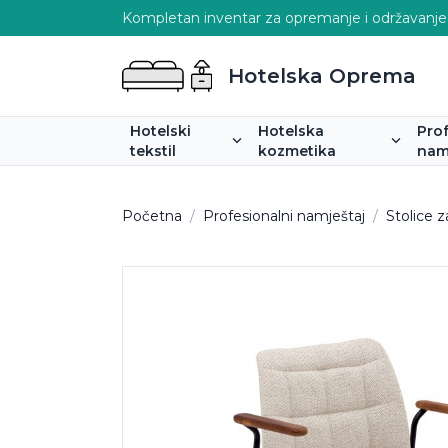
Kompletan inventar za opremanje i održavanje
Hotelska Oprema
Hotelski
Hotelska
Pro
tekstil
kozmetika
nam
Početna
/
Profesionalni namještaj
/
Stolice 