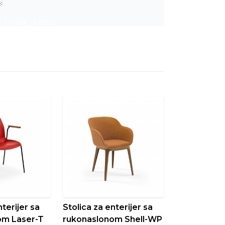
Dodaj u listu
nterijer sa
Stolica za enterijer sa
om Laser-T
rukonaslonom Shell-WP