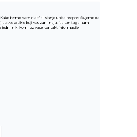
v. Kako bismo vam olakšali slanje upita preporučujemo da
u
) za sve artikle koji vas zanimaju. Nakon toga nam
la jednim klikom, uz vaše kontakt informacije.