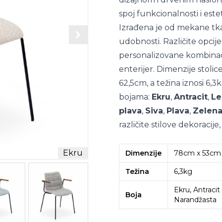
spoj funkcionalnosti i este
Izrađena je od mekane tka
udobnosti. Različite opci
personalizovane kombinaci
enterijer. Dimenzije stol
62,5cm, a težina iznosi 6,
bojama:
Ekru
,
Antracit
,
Le
plava
,
Siva
,
Plava
,
Zelen
različite stilove dekoracij
Ekru
Dimenzije
78cm x 53cm 
Težina
6,3kg
Ekru, Antracit
Boja
Narandžasta