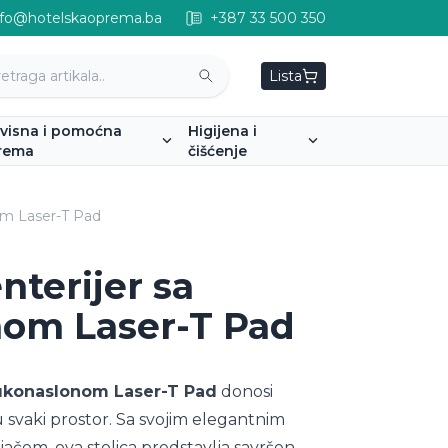
nfo@hotelskaoprema.ba
+387 33 500 350
Lista
rvisna i pomoćna
Higijena i
rema
čišćenje
nom Laser-T Pad
enterijer sa
nom Laser-T Pad
 rukonaslonom Laser-T Pad
donosi
u svaki prostor. Sa svojim elegantnim
ačem, ova stolica predstavlja savršen