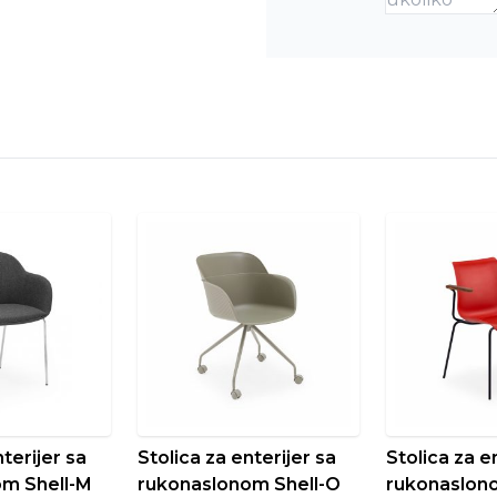
terijer sa
Stolica za enterijer sa
Stolica za e
m Shell-M
rukonaslonom Shell-O
rukonaslon