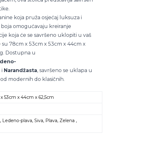
tike.
nine koja pruža osjećaj luksuza i
je boja omogućavaju kreiranje
je koja će se savršeno uklopiti u vaš
ice su 78cm x 53cm x 53cm x 44cm x
3kg. Dostupna u
deno-
a
i
Narandžasta
, savršeno se uklapa u
e, od modernih do klasičnih.
Antracit
x 53cm x 44cm x 62,5cm
 , Ledeno-plava, Siva, Plava, Zelena ,