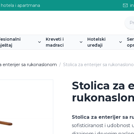
 hotela i apartmana
i
fesionalni
Kreveti i
Hotelski
Se
ještaj
madraci
uređaji
op
za enterijer sa rukonaslonom
/
Stolica za enterijer sa rukonaslo
Stolica za 
rukonaslo
Stolica za enterijer sa
sofisticiranost i udobnost 
dizajnom i drvenim naslonj