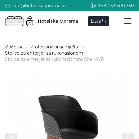
info@hotelskaoprema.ba
+387 33 500 350
Lista
Hotelska Oprema
Početna
/
Profesionalni namještaj
/
Stolice za enterijer sa rukonaslonom
/
Stolica za enterijer sa rukonaslonom Shell-WP