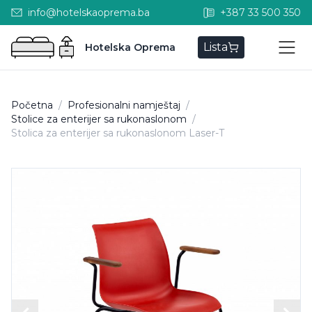
info@hotelskaoprema.ba
+387 33 500 350
Lista
Hotelska Oprema
Početna
/
Profesionalni namještaj
/
Stolice za enterijer sa rukonaslonom
/
Stolica za enterijer sa rukonaslonom Laser-T