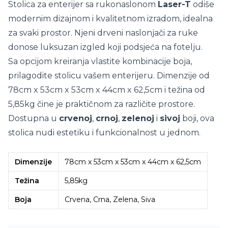
Stolica za enterijer sa rukonaslonom
Laser-T
odiše
modernim dizajnom i kvalitetnom izradom, idealna
za svaki prostor. Njeni drveni naslonjači za ruke
donose luksuzan izgled koji podsjeća na fotelju.
Sa opcijom kreiranja vlastite kombinacije boja,
prilagodite stolicu vašem enterijeru. Dimenzije od
78cm x 53cm x 53cm x 44cm x 62,5cm i težina od
5,85kg čine je praktičnom za različite prostore.
Dostupna u
crvenoj
,
crnoj
,
zelenoj
i
sivoj
boji, ova
stolica nudi estetiku i funkcionalnost u jednom.
Dimenzije
78cm x 53cm x 53cm x 44cm x 62,5cm
Težina
5,85kg
Boja
Crvena, Crna, Zelena, Siva