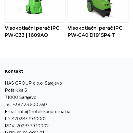
Visokotlačni perač IPC
Visokotlačni perač IPC
PW-C33 | 1609AO
PW-C40 D1915P4 T
Kontakt
HAS GROUP d.o.o. Sarajevo
Pofalićka 5
71000 Sarajevo
Tel:
+387 33 500 350
Email:
info@hotelskaoprema.ba
ID: 4202837930002
PDV: 202837930002