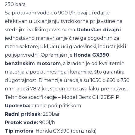
250 bara.
Sa protokom vode do 900 l/h, ovaj uređaj je
efektivan u uklanjanju tvrdokorne prljavštine na
srednjim i velikim površinama.
Robustan dizajn
i
jednostavno manevrisanje čine ga pogodnim za
razne sektore, uključujući građevinski, industrijski i
poljoprivredni. Opremljen je
Honda GX390
benzinskim motorom
, a izrađen je od kvalitetnih
materijala poput mesinga i keramike, što garantira
dugotrajnost. Dimenzije uređaja su 1050 x 660 x 750
mm, a teži 78,2 kg, što omogućava laku prenosivost.
Tehničke specifikacije – Model Benz C H2515P P
Upotreba:
pranje pod pritiskom
Radni pritisak:
250bar
Protok vode:
900l/h
Tip motora
: Honda GX390 (benzinski)