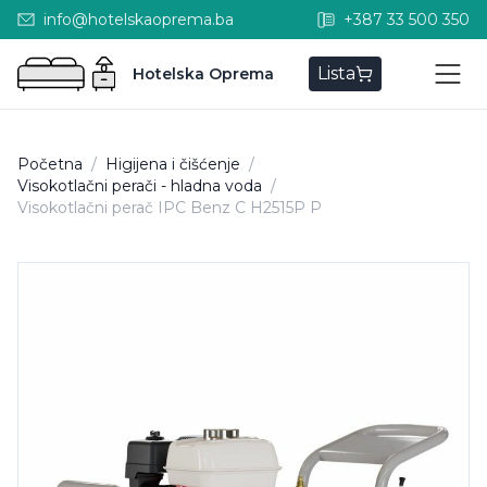
info@hotelskaoprema.ba
+387 33 500 350
Lista
Hotelska Oprema
Početna
/
Higijena i čišćenje
/
Visokotlačni perači - hladna voda
/
Visokotlačni perač IPC Benz C H2515P P