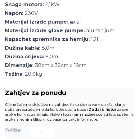
Snaga motora:
2,1kW
Napon:
230V
Materijal izrade pumpe: a
xial
Materijal izrade glave pumpe:
aluminijum
Kapacitet spremnika za hemiju:
1,2l
Dužina kabla:
8,0m
Dužina crijeva:
8,0m
Dimenzije:
38cm x 32cm x 19cm
Težina
: 20,0kg
Zahtjev za ponudu
Cijene šaljemo isključivo na zahtjev. Kako bismo vam olakšali slanje
upita preporučujemo da koristite opciju ispod (
Dodaj u listu
) za sve
artikle koji vas zanimaju. Nakon toga nam možete poslati listu spašenih
artikala jednim klikom, uz vaše kontakt informacije.
Količina