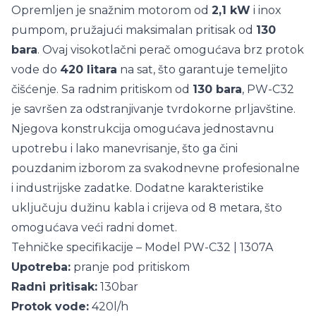
Opremljen je snažnim motorom od
2,1 kW
i inox
pumpom, pružajući maksimalan pritisak od
130
bara
. Ovaj visokotlačni perač omogućava brz protok
vode do
420 litara
na sat, što garantuje temeljito
čišćenje. Sa radnim pritiskom od
130 bara
, PW-C32
je savršen za odstranjivanje tvrdokorne prljavštine.
Njegova konstrukcija omogućava jednostavnu
upotrebu i lako manevrisanje, što ga čini
pouzdanim izborom za svakodnevne profesionalne
i industrijske zadatke. Dodatne karakteristike
uključuju dužinu kabla i crijeva od 8 metara, što
omogućava veći radni domet.
Tehničke specifikacije – Model PW-C32 | 1307A
Upotreba:
pranje pod pritiskom
Radni pritisak:
130bar
Protok vode:
420l/h