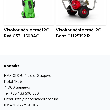
Visokotlačni perač IPC
Visokotlačni perač IPC
PW-C33 | 1508AO
Benz C H2515P P
Kontakt
HAS GROUP d.o.o. Sarajevo
Pofalićka 5
71000 Sarajevo
Tel:
+387 33 500 350
Email:
info@hotelskaoprema.ba
ID: 4202837930002