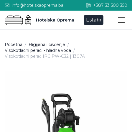
info@hotelskaoprema.ba
+387 33 500 350
Lista
Hotelska Oprema
Početna
/
Higijena i čišćenje
/
Visokotlačni perači - hladna voda
/
Visokotlačni perač IPC PW-C32 | 1307A