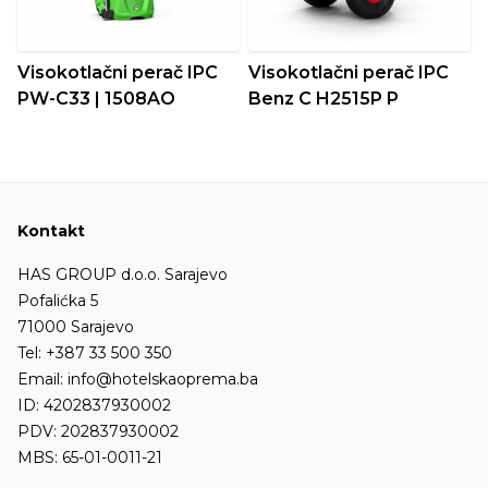
Visokotlačni perač IPC
Visokotlačni perač IPC
PW-C33 | 1508AO
Benz C H2515P P
Kontakt
HAS GROUP d.o.o. Sarajevo
Pofalićka 5
71000 Sarajevo
Tel:
+387 33 500 350
Email:
info@hotelskaoprema.ba
ID: 4202837930002
PDV: 202837930002
MBS: 65-01-0011-21