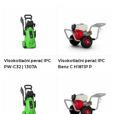
Visokotlačni perač IPC
Visokotlačni perač IPC
PW-C32 | 1307A
Benz C H1811P P