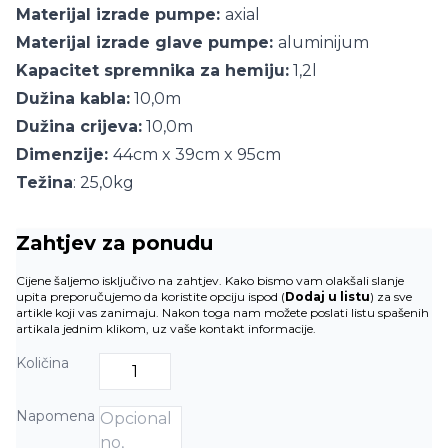
Materijal izrade pumpe:
axial
Materijal izrade glave pumpe:
aluminijum
Kapacitet spremnika za hemiju:
1,2l
Dužina kabla:
10,0m
Dužina crijeva:
10,0m
Dimenzije:
44cm x 39cm x 95cm
Težina
: 25,0kg
Zahtjev za ponudu
Cijene šaljemo isključivo na zahtjev. Kako bismo vam olakšali slanje
upita preporučujemo da koristite opciju ispod (
Dodaj u listu
) za sve
artikle koji vas zanimaju. Nakon toga nam možete poslati listu spašenih
artikala jednim klikom, uz vaše kontakt informacije.
Količina
Napomena