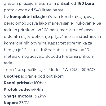
glavom pružaju maksimalni pritisak od
160 bara
i
protok vode od 540 litara na sat.
Uz
kompaktni dizajn
i čvrstu konstrukciju, ovaj
perač omogućava lako manevrisanje i rukovanje. Sa
radnim pritiskom od 160 bara, moći ćete efikasno
ukloniti i najtvrdokornije prljavštine sa industrijskih i
komercijalnih površina. Kapacitet spremnika za
hemiju je 1,2 litra, a dužina kabla i crijeva po 10
metara omogućavaju slobodu kretanja prilikom
rada.
Tehničke specifikacije – Model PW-C33 | 1609AO
Upotreba:
pranje pod pritiskom
Radni pritisak:
160bar
Protok vode:
540l/h
Snaga motora:
3,2kW
Napon:
230V