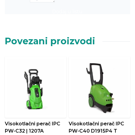
Dodaj u listu
Povezani proizvodi
Visokotlačni perač IPC
Visokotlačni perač IPC
PW-C32 | 1207A
PW-C40 D1915P4 T