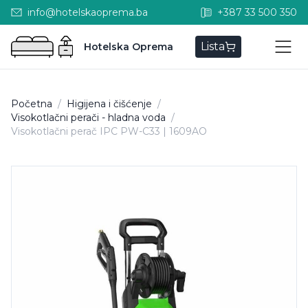
info@hotelskaoprema.ba
+387 33 500 350
Lista
Hotelska Oprema
Početna
/
Higijena i čišćenje
/
Visokotlačni perači - hladna voda
/
Visokotlačni perač IPC PW-C33 | 1609AO