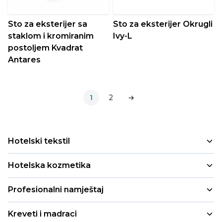
Sto za eksterijer sa
Sto za eksterijer Okrugli
staklom i kromiranim
Ivy-L
postoljem Kvadrat
Antares
1
2
→
Hotelski tekstil
Peškiri
Hotelska kozmetika
Jastuci i jorgani
Mala pakovanja
Profesionalni namještaj
Deke i prekrivači
Refill i cartridge pakovanja
Stolice za enterijer
Posteljina
Kreveti i madraci
Profesionalna pakovanja