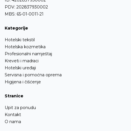
ID: 4202837930002
PDV: 202837930002
Podmetači za stolice
Stalci za presvlačenje
MBS: 65-01-0011-21
Noge za stolove
Kupatilska oprema
Kategorije
Ofingeri
Hotelski tekstil
Ostalo
Hotelska kozmetika
Profesionalni namještaj
Kreveti i madraci
Hotelski uređaji
Servisna i pomoćna oprema
Higijena i čišćenje
Stranice
Upit za ponudu
Kontakt
O nama